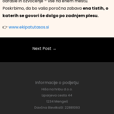
odrasle in ozvočenje – vse na enem mestu.
Poskrbimo, da bo vaša poročna zabava
ena tistih, o
katerih se govori še dolgo po zadnjem plesu.
👉
www.ekipatutasos.si
Next Post
→
Informacije o podjetju:
Hiša na hribu d.o.o.
Liparjeva cesta 44
1234 Mengeš
Davčna številkaSI: 22881093