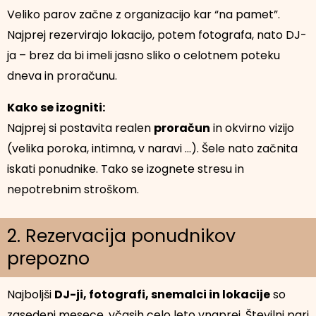
Veliko parov začne z organizacijo kar “na pamet”.
Najprej rezervirajo lokacijo, potem fotografa, nato DJ-
ja – brez da bi imeli jasno sliko o celotnem poteku
dneva in proračunu.
Kako se izogniti:
Najprej si postavita realen
proračun
in okvirno vizijo
(velika poroka, intimna, v naravi …). Šele nato začnita
iskati ponudnike. Tako se izognete stresu in
nepotrebnim stroškom.
2. Rezervacija ponudnikov
prepozno
Najboljši
DJ-ji, fotografi, snemalci in lokacije
so
zasedeni mesece, včasih celo leto vnaprej. Številni pari