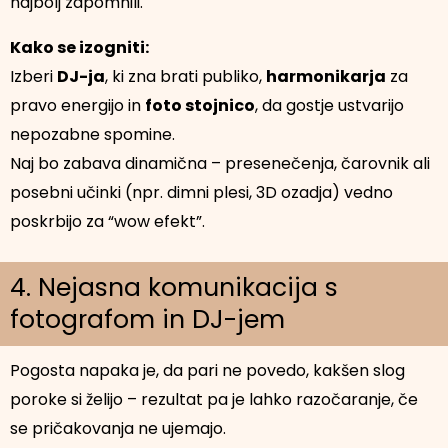
najbolj zapomnili.
Kako se izogniti:
Izberi
DJ-ja
, ki zna brati publiko,
harmonikarja
za
pravo energijo in
foto stojnico
, da gostje ustvarijo
nepozabne spomine.
Naj bo zabava dinamična – presenečenja, čarovnik ali
posebni učinki (npr. dimni plesi, 3D ozadja) vedno
poskrbijo za “wow efekt”.
4. Nejasna komunikacija s
fotografom in DJ-jem
Pogosta napaka je, da pari ne povedo, kakšen slog
poroke si želijo – rezultat pa je lahko razočaranje, če
se pričakovanja ne ujemajo.