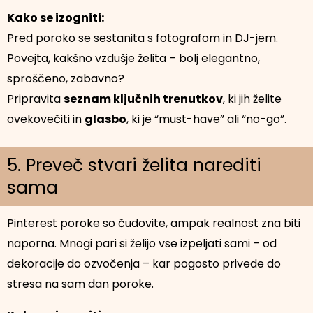
Kako se izogniti:
Pred poroko se sestanita s fotografom in DJ-jem.
Povejta, kakšno vzdušje želita – bolj elegantno,
sproščeno, zabavno?
Pripravita
seznam ključnih trenutkov
, ki jih želite
ovekovečiti in
glasbo
, ki je “must-have” ali “no-go”.
5. Preveč stvari želita narediti
sama
Pinterest poroke so čudovite, ampak realnost zna biti
naporna. Mnogi pari si želijo vse izpeljati sami – od
dekoracije do ozvočenja – kar pogosto privede do
stresa na sam dan poroke.