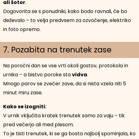
ali šotor
.
Dogovorita se s ponudniki, kako bodo ravnali, če bo
deževalo – to velja predvsem za ozvočenje, elektriko
in foto opremo.
7. Pozabita na trenutek zase
Na poročni dan se vse vrti okoli gostov, protokola in
urnika – a bistvo poroke sta
vidva
.
Mnogo parov se zvečer zave, da si nista vzela niti 5
minut miru zase.
Kako se izogniti:
V urnik vključita kratek trenutek samo za vaju – tik
pred večerjo ali med plesom.
To je tisti trenutek, ki se ga bosta najbolj spominjala, ko