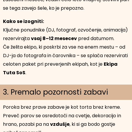
se tega zavejo šele, ko je prepozno.
Kako se izogniti:
Ključne ponudnike (DJ, fotograf, ozvočenje, animacija)
rezervirajta
vsaj 8–12 mesecev
pred datumom.
Če želita ekipo, ki poskrbi za vse na enem mestu – od
DJ-ja do fotografa in čarovnika – se splača rezervirati
celoten paket pri preverjenih ekipah, kot je
Ekipa
Tuta SoS
.
3. Premalo pozornosti zabavi
Poroka brez prave zabave je kot torta brez kreme.
Preveč parov se osredotoči na cvetje, dekoracijo in
hrano, pozabi pa na
vzdušje
, ki si ga bodo gostje