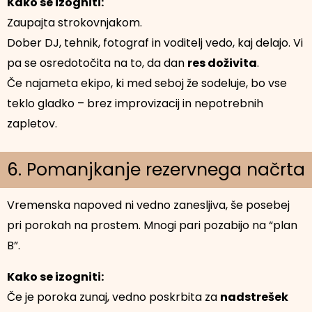
Kako se izogniti:
Zaupajta strokovnjakom.
Dober DJ, tehnik, fotograf in voditelj vedo, kaj delajo. Vi
pa se osredotočita na to, da dan
res doživita
.
Če najameta ekipo, ki med seboj že sodeluje, bo vse
teklo gladko – brez improvizacij in nepotrebnih
zapletov.
6. Pomanjkanje rezervnega načrta
Vremenska napoved ni vedno zanesljiva, še posebej
pri porokah na prostem. Mnogi pari pozabijo na “plan
B”.
Kako se izogniti:
Če je poroka zunaj, vedno poskrbita za
nadstrešek