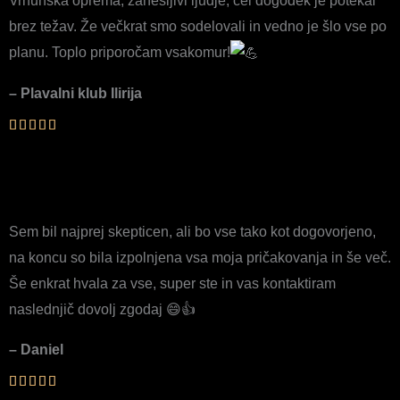
Vrhunska oprema, zanesljivi ljudje, cel dogodek je potekal
brez težav. Že večkrat smo sodelovali in vedno je šlo vse po
planu. Toplo priporočam vsakomur!
– Plavalni klub Ilirija
Sem bil najprej skepticen, ali bo vse tako kot dogovorjeno,
na koncu so bila izpolnjena vsa moja pričakovanja in še več.
Še enkrat hvala za vse, super ste in vas kontaktiram
naslednjič dovolj zgodaj 😄👍
– Daniel