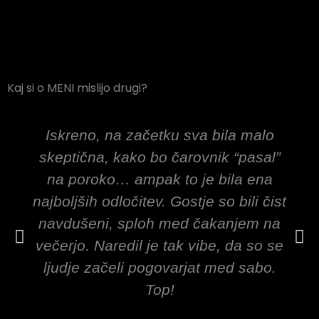
PREVERITE NAŠE AKCIJSKE
PAKETE
Privarčujte s poročnimi kombo Paketi
Kaj si o MENI mislijo drugi?
PREVERI PONUDBO
Iskreno, na začetku sva bila malo
skeptična, kako bo čarovnik “pasal”
na poroko… ampak to je bila ena
najboljših odločitev. Gostje so bili čist
navdušeni, sploh med čakanjem na
večerjo. Naredil je tak vibe, da so se
ljudje začeli pogovarjat med sabo.
Top!