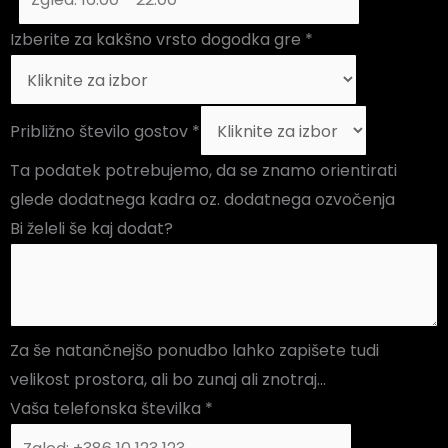
Izberite za kakšno vrsto dogodka gre
*
Približno število gostov
*
Ta podatek potrebujemo, da se znamo orientirati
glede dodatnega kadra oz. dodatnega ozvočenja
Bi želeli še kaj dodat?
Za še natančnejšo ponudbo lahko zapišete tudi
velikost prostora, ali bo zunaj ali znotraj...
Vaša telefonska številka
*