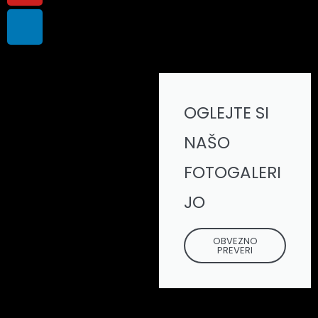
m
OGLEJTE SI
NAŠO
FOTOGALERI
JO
OBVEZNO
PREVERI