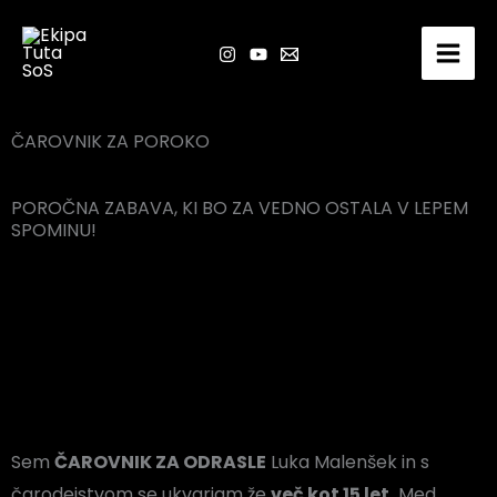
Skip
to
content
ČAROVNIK ZA POROKO
POROČNA ZABAVA, KI BO ZA VEDNO OSTALA V LEPEM
SPOMINU!
Sem
ČAROVNIK ZA ODRASLE
Luka Malenšek in s
čarodejstvom se ukvarjam že
več kot 15 let.
Med