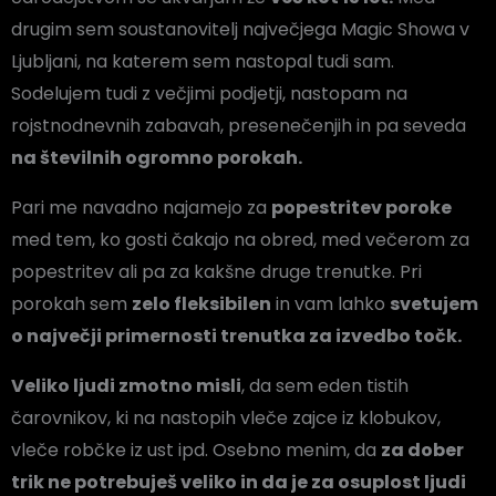
drugim sem soustanovitelj največjega Magic Showa v
Ljubljani, na katerem sem nastopal tudi sam.
Sodelujem tudi z večjimi podjetji, nastopam na
rojstnodnevnih zabavah, presenečenjih in pa seveda
na številnih ogromno porokah.
Pari me navadno najamejo za
popestritev poroke
med tem, ko gosti čakajo na obred, med večerom za
popestritev ali pa za kakšne druge trenutke. Pri
porokah sem
zelo fleksibilen
in vam lahko
svetujem
o največji primernosti trenutka za izvedbo točk.
Veliko ljudi zmotno misli
, da sem eden tistih
čarovnikov, ki na nastopih vleče zajce iz klobukov,
vleče robčke iz ust ipd. Osebno menim, da
za dober
trik ne potrebuješ veliko in da je za osuplost ljudi