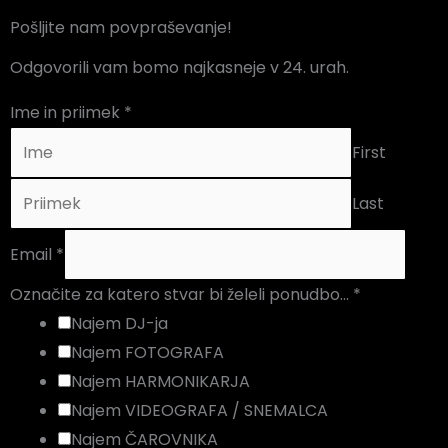
Pošljite nam povpraševanje!
Odgovorili vam bomo najkasneje v 24. urah.
Ime in priimek
*
First
Last
Email
*
Označite za katero stvar bi želeli ponudbo...
*
Najem DJ-ja
Najem FOTOGRAFA
Najem HARMONIKARJA
Najem VIDEOGRAFA / SNEMALCA
Najem ČAROVNIKA