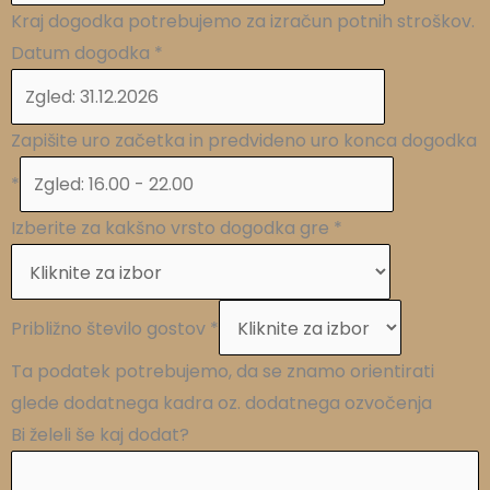
Kraj dogodka potrebujemo za izračun potnih stroškov.
Datum dogodka
*
Zapišite uro začetka in predvideno uro konca dogodka
*
Izberite za kakšno vrsto dogodka gre
*
Približno število gostov
*
Ta podatek potrebujemo, da se znamo orientirati
glede dodatnega kadra oz. dodatnega ozvočenja
Bi želeli še kaj dodat?