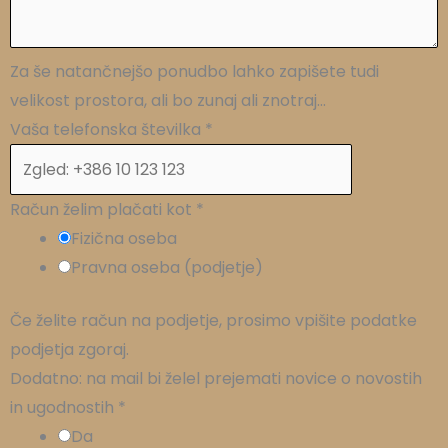
Za še natančnejšo ponudbo lahko zapišete tudi
velikost prostora, ali bo zunaj ali znotraj...
Vaša telefonska številka
*
Račun želim plačati kot
*
Fizična oseba
Pravna oseba (podjetje)
Če želite račun na podjetje, prosimo vpišite podatke
podjetja zgoraj.
Dodatno: na mail bi želel prejemati novice o novostih
in ugodnostih
*
Da