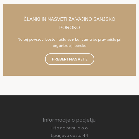
ČLANKI IN NASVETI ZA VAJINO SANJSKO
POROKO
Na tej povezavi bosta našla vse, kar vama bo prav prišlo pri
organizaciji poroke
PREBERI NASVETE
Informacije o podjetju:
Hiša na hribu d.o.o.
Liparjeva cesta 44