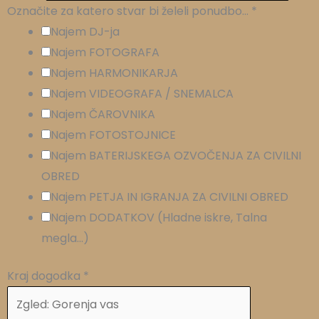
Označite za katero stvar bi želeli ponudbo...
*
Najem DJ-ja
Najem FOTOGRAFA
Najem HARMONIKARJA
Najem VIDEOGRAFA / SNEMALCA
Najem ČAROVNIKA
Najem FOTOSTOJNICE
Najem BATERIJSKEGA OZVOČENJA ZA CIVILNI
OBRED
Najem PETJA IN IGRANJA ZA CIVILNI OBRED
Najem DODATKOV (Hladne iskre, Talna
megla...)
Kraj dogodka
*