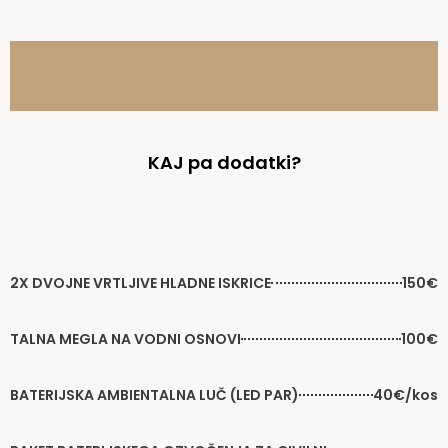
ŠIROK GLASBENI
REPERTOAR
KAJ pa dodatki?
2X DVOJNE VRTLJIVE HLADNE ISKRICE
150€
TALNA MEGLA NA VODNI OSNOVI
100€
BATERIJSKA AMBIENTALNA LUČ (LED PAR)
40€/kos