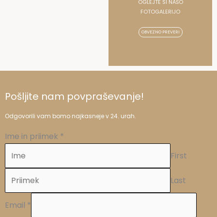
OGLEJTE SI NAŠO
a
k
n
FOTOGALERIJO
m
OBVEZNO PREVERI
Pošljite nam povpraševanje!
Odgovorili vam bomo najkasneje v 24. urah.
Ime in priimek
*
First
Last
Email
*