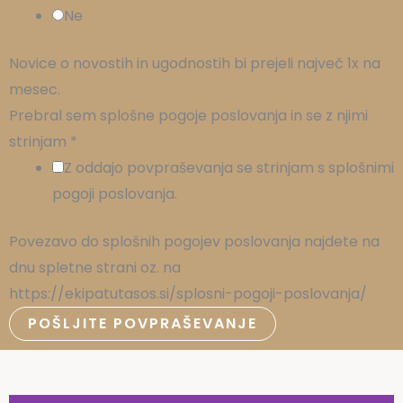
Ne
Novice o novostih in ugodnostih bi prejeli največ 1x na
mesec.
Prebral sem splošne pogoje poslovanja in se z njimi
strinjam
*
Z oddajo povpraševanja se strinjam s splošnimi
pogoji poslovanja.
Povezavo do splošnih pogojev poslovanja najdete na
dnu spletne strani oz. na
https://ekipatutasos.si/splosni-pogoji-poslovanja/
POŠLJITE POVPRAŠEVANJE